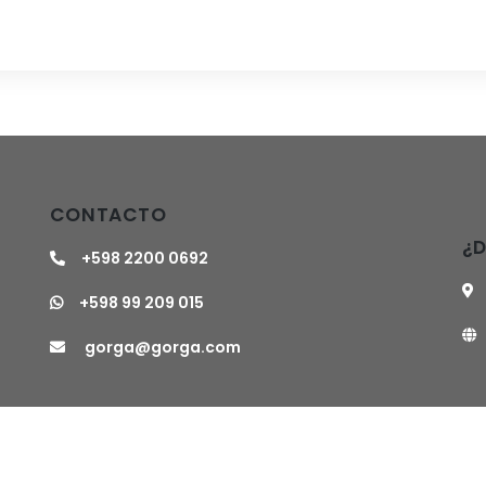
CONTACTO
¿
+598 2200 0692
+598 99 209 015
gorga@gorga.com
os Inmobiliarios © 2024 - Desarrollado por
Sierra
con tecno