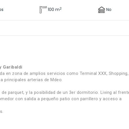
2
os
100 m
No
y Garibaldi
ada en zona de amplios servicios como Terminal XXX, Shopping,
a principales arterias de Mdeo.
e parquet, y la posibilidad de un 3er dormitorio. Living al frent
 Comedor con salida a pequeño patio con parrillero y acceso a
s.