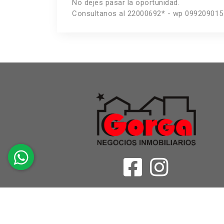
No dejes pasar la oportunidad.
Consultanos al 22000692* - wp 099209015
Gorga Negoci